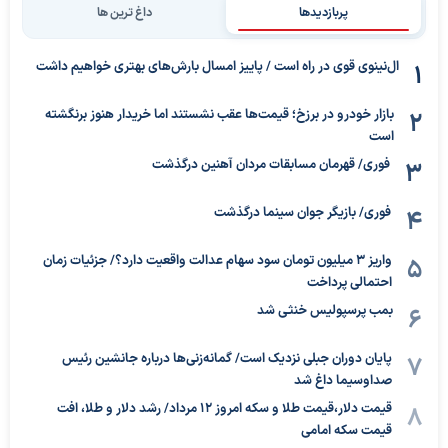
پربازدیدها
داغ ترین ها
ال‌نینوی قوی در راه است / پاییز امسال بارش‌های بهتری خواهیم داشت
بازار خودرو در برزخ؛ قیمت‌ها عقب نشستند اما خریدار هنوز برنگشته
است
فوری/ قهرمان مسابقات مردان آهنین درگذشت
فوری/ بازیگر جوان سینما درگذشت
واریز ۳ میلیون تومان سود سهام عدالت واقعیت دارد؟/ جزئیات زمان
احتمالی پرداخت
بمب پرسپولیس خنثی شد
پایان دوران جبلی نزدیک است/ گمانه‌زنی‌ها درباره جانشین رئیس
صداوسیما داغ شد
قیمت دلار،قیمت طلا و سکه امروز ۱۲ مرداد/ رشد دلار و طلا، افت
قیمت سکه امامی