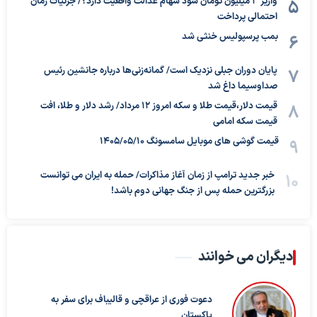
واریز ۳ میلیون تومان سود سهام عدالت واقعیت دارد؟/ جزئیات زمان
احتمالی پرداخت
بمب پرسپولیس خنثی شد
پایان دوران جبلی نزدیک است/ گمانه‌زنی‌ها درباره جانشین رئیس
صداوسیما داغ شد
قیمت دلار،قیمت طلا و سکه امروز ۱۲ مرداد/ رشد دلار و طلا، افت
قیمت سکه امامی
قیمت گوشی های موبایل سامسونگ 1405/05/10
خبر جدید ترامپ از زمان آغاز مذاکرات/ حمله به ایران می توانست
بزرگترین حمله پس از جنگ جهانی دوم باشد!
دیگران می خوانند
دعوت فوری از عراقچی و قالیباف برای سفر به
پاکستان