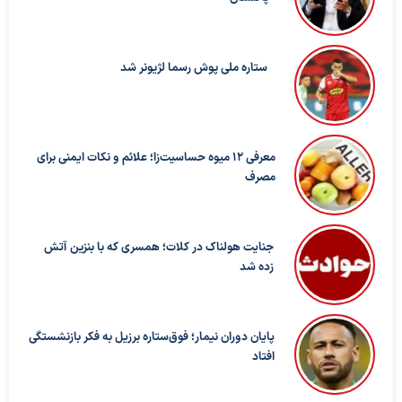
ستاره ملی پوش رسما لژیونر شد
معرفی ۱۲ میوه حساسیت‌زا؛ علائم و نکات ایمنی برای
مصرف
جنایت هولناک در کلات؛ همسری که با بنزین آتش
زده شد
پایان دوران نیمار؛ فوق‌ستاره برزیل به فکر بازنشستگی
افتاد