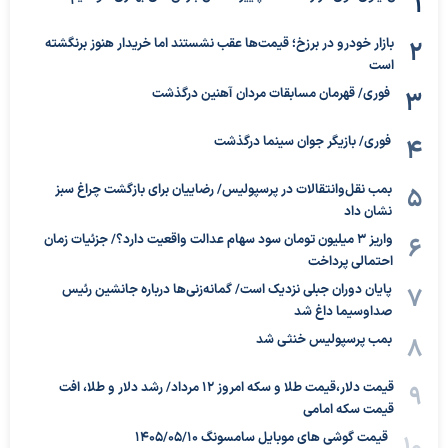
بازار خودرو در برزخ؛ قیمت‌ها عقب نشستند اما خریدار هنوز برنگشته
است
فوری/ قهرمان مسابقات مردان آهنین درگذشت
فوری/ بازیگر جوان سینما درگذشت
بمب نقل‌وانتقالات در پرسپولیس/ رضاییان برای بازگشت چراغ سبز
نشان داد
واریز ۳ میلیون تومان سود سهام عدالت واقعیت دارد؟/ جزئیات زمان
احتمالی پرداخت
پایان دوران جبلی نزدیک است/ گمانه‌زنی‌ها درباره جانشین رئیس
صداوسیما داغ شد
بمب پرسپولیس خنثی شد
قیمت دلار،قیمت طلا و سکه امروز ۱۲ مرداد/ رشد دلار و طلا، افت
قیمت سکه امامی
قیمت گوشی های موبایل سامسونگ 1405/05/10