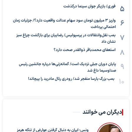
فوری/ بازیگر جوان سینما درگذشت
واریز ۳ میلیون تومان سود سهام عدالت واقعیت دارد؟/ جزئیات زمان
احتمالی پرداخت
بمب نقل‌وانتقالات در پرسپولیس/ رضاییان برای بازگشت چراغ سبز
نشان داد
استعفای محمدباقر ذوالقدر صحت دارد؟
پایان دوران جبلی نزدیک است/ گمانه‌زنی‌ها درباره جانشین رئیس
صداوسیما داغ شد
بمب بزرگ بارسا منفجر شد/ رودری رئال مادرید را پیچاند!
دیگران می خوانند
ونس: ایران به دنبال گرفتن عوارض از تنگه هرمز