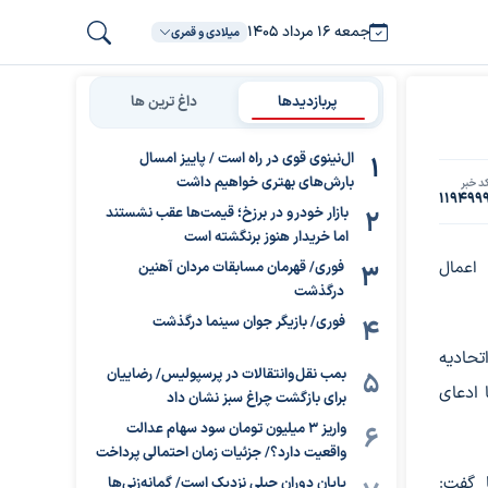
جمعه ۱۶ مرداد ۱۴۰۵
میلادی و قمری
پربازدیدها
داغ ترین ها
ال‌نینوی قوی در راه است / پاییز امسال
بارش‌های بهتری خواهیم داشت
د خبر
119499
بازار خودرو در برزخ؛ قیمت‌ها عقب نشستند
اما خریدار هنوز برنگشته است
 اعمال
فوری/ قهرمان مسابقات مردان آهنین
درگذشت
فوری/ بازیگر جوان سینما درگذشت
تحادیه
بمب نقل‌وانتقالات در پرسپولیس/ رضاییان
را با ادعای
برای بازگشت چراغ سبز نشان داد
واریز ۳ میلیون تومان سود سهام عدالت
واقعیت دارد؟/ جزئیات زمان احتمالی پرداخت
ا گفت:
پایان دوران جبلی نزدیک است/ گمانه‌زنی‌ها