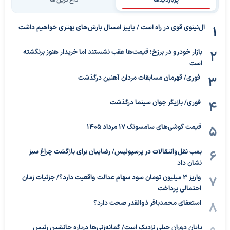
پربازدیدها
داغ ترین ها
ال‌نینوی قوی در راه است / پاییز امسال بارش‌های بهتری خواهیم داشت
بازار خودرو در برزخ؛ قیمت‌ها عقب نشستند اما خریدار هنوز برنگشته
است
فوری/ قهرمان مسابقات مردان آهنین درگذشت
فوری/ بازیگر جوان سینما درگذشت
قیمت گوشی‌های سامسونگ 17 مرداد 1405
بمب نقل‌وانتقالات در پرسپولیس/ رضاییان برای بازگشت چراغ سبز
نشان داد
واریز ۳ میلیون تومان سود سهام عدالت واقعیت دارد؟/ جزئیات زمان
احتمالی پرداخت
استعفای محمدباقر ذوالقدر صحت دارد؟
پایان دوران جبلی نزدیک است/ گمانه‌زنی‌ها درباره جانشین رئیس