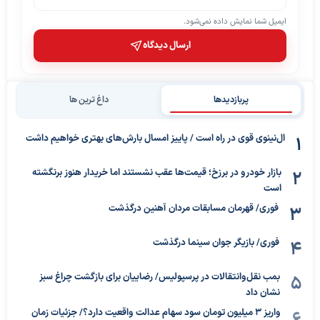
ایمیل شما نمایش داده نمی‌شود.
ارسال دیدگاه
پربازدیدها
داغ ترین ها
ال‌نینوی قوی در راه است / پاییز امسال بارش‌های بهتری خواهیم داشت
بازار خودرو در برزخ؛ قیمت‌ها عقب نشستند اما خریدار هنوز برنگشته
است
فوری/ قهرمان مسابقات مردان آهنین درگذشت
فوری/ بازیگر جوان سینما درگذشت
بمب نقل‌وانتقالات در پرسپولیس/ رضاییان برای بازگشت چراغ سبز
نشان داد
واریز ۳ میلیون تومان سود سهام عدالت واقعیت دارد؟/ جزئیات زمان