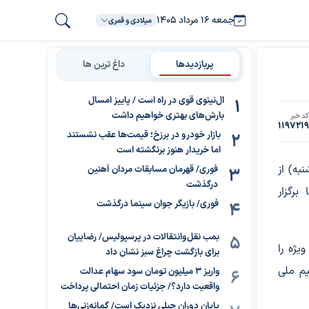
جمعه ۱۶ مرداد ۱۴۰۵
میلادی و قمری
پربازدیدها
داغ ترین ها
ال‌نینوی قوی در راه است / پاییز امسال
بارش‌های بهتری خواهیم داشت
د خبر
119721
بازار خودرو در برزخ؛ قیمت‌ها عقب نشستند
اما خریدار هنوز برنگشته است
نبه) از
فوری/ قهرمان مسابقات مردان آهنین
درگذشت
 برگزار
فوری/ بازیگر جوان سینما درگذشت
بمب نقل‌وانتقالات در پرسپولیس/ رضاییان
یژه را
برای بازگشت چراغ سبز نشان داد
یم ملی
واریز ۳ میلیون تومان سود سهام عدالت
واقعیت دارد؟/ جزئیات زمان احتمالی پرداخت
پایان دوران جبلی نزدیک است/ گمانه‌زنی‌ها