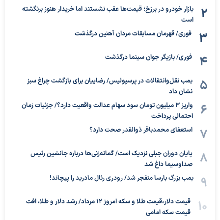
بازار خودرو در برزخ؛ قیمت‌ها عقب نشستند اما خریدار هنوز برنگشته
است
فوری/ قهرمان مسابقات مردان آهنین درگذشت
فوری/ بازیگر جوان سینما درگذشت
بمب نقل‌وانتقالات در پرسپولیس/ رضاییان برای بازگشت چراغ سبز
نشان داد
واریز ۳ میلیون تومان سود سهام عدالت واقعیت دارد؟/ جزئیات زمان
احتمالی پرداخت
استعفای محمدباقر ذوالقدر صحت دارد؟
پایان دوران جبلی نزدیک است/ گمانه‌زنی‌ها درباره جانشین رئیس
صداوسیما داغ شد
بمب بزرگ بارسا منفجر شد/ رودری رئال مادرید را پیچاند!
قیمت دلار،قیمت طلا و سکه امروز ۱۲ مرداد/ رشد دلار و طلا، افت
قیمت سکه امامی