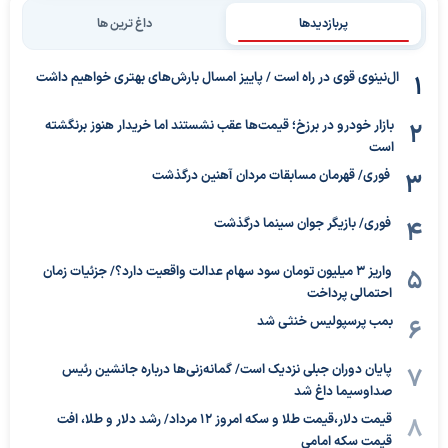
پربازدیدها
داغ ترین ها
ال‌نینوی قوی در راه است / پاییز امسال بارش‌های بهتری خواهیم داشت
بازار خودرو در برزخ؛ قیمت‌ها عقب نشستند اما خریدار هنوز برنگشته
است
فوری/ قهرمان مسابقات مردان آهنین درگذشت
فوری/ بازیگر جوان سینما درگذشت
واریز ۳ میلیون تومان سود سهام عدالت واقعیت دارد؟/ جزئیات زمان
احتمالی پرداخت
بمب پرسپولیس خنثی شد
پایان دوران جبلی نزدیک است/ گمانه‌زنی‌ها درباره جانشین رئیس
صداوسیما داغ شد
قیمت دلار،قیمت طلا و سکه امروز ۱۲ مرداد/ رشد دلار و طلا، افت
قیمت سکه امامی