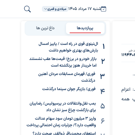
شنبه ۱۷ مرداد ۱۴۰۵
میلادی و قمری
پربازدیدها
داغ ترین ها
ال‌نینوی قوی در راه است / پاییز امسال
بارش‌های بهتری خواهیم داشت
 خبر
119440
بازار خودرو در برزخ؛ قیمت‌ها عقب نشستند
اما خریدار هنوز برنگشته است
.
فوری/ قهرمان مسابقات مردان آهنین
درگذشت
 اعزام
فوری/ بازیگر جوان سینما درگذشت
مپ همه
بمب نقل‌وانتقالات در پرسپولیس/ رضاییان
برای بازگشت چراغ سبز نشان داد
واریز ۳ میلیون تومان سود سهام عدالت
واقعیت دارد؟/ جزئیات زمان احتمالی پرداخت
استعفای محمدباقر ذوالقدر صحت دارد؟