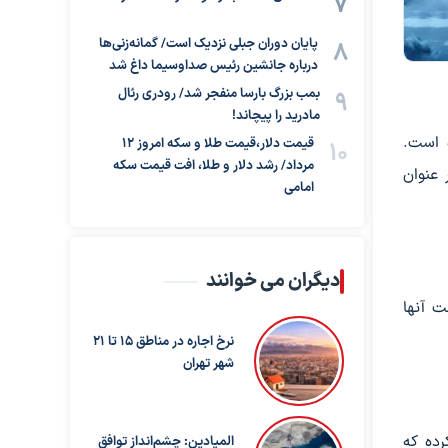
پایان دوران جبلی نزدیک است/ گمانه‌زنی‌ها
درباره جانشین رئیس صداوسیما داغ شد
بمب بزرگ بارسا منفجر شد/ رودری رئال
مادرید را پیچاند!
ه است.
قیمت دلار،قیمت طلا و سکه امروز ۱۲
مرداد/ رشد دلار و طلا، افت قیمت سکه
 عنوان
امامی
دیگران می خوانند
ت آنها
نرخ اجاره در مناطق 15 تا 21
شهر تهران
رده که
المیادین: چشم‌انداز توافق