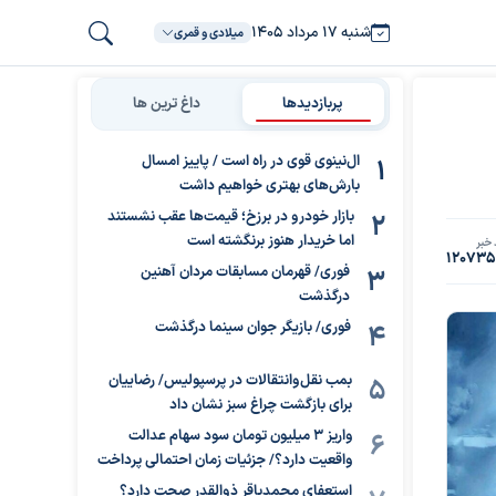
شنبه ۱۷ مرداد ۱۴۰۵
میلادی و قمری
پربازدیدها
داغ ترین ها
ال‌نینوی قوی در راه است / پاییز امسال
بارش‌های بهتری خواهیم داشت
بازار خودرو در برزخ؛ قیمت‌ها عقب نشستند
اما خریدار هنوز برنگشته است
خبر
12073
فوری/ قهرمان مسابقات مردان آهنین
درگذشت
فوری/ بازیگر جوان سینما درگذشت
بمب نقل‌وانتقالات در پرسپولیس/ رضاییان
برای بازگشت چراغ سبز نشان داد
واریز ۳ میلیون تومان سود سهام عدالت
واقعیت دارد؟/ جزئیات زمان احتمالی پرداخت
استعفای محمدباقر ذوالقدر صحت دارد؟