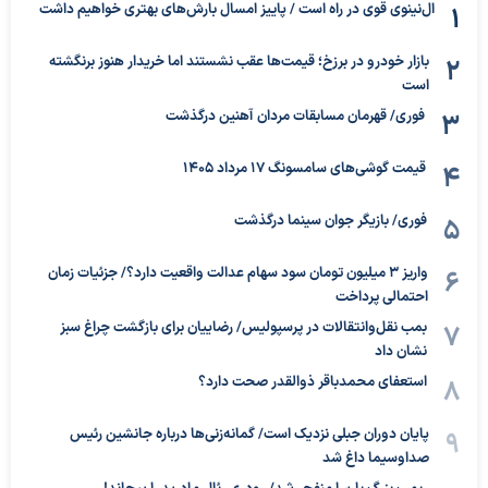
ال‌نینوی قوی در راه است / پاییز امسال بارش‌های بهتری خواهیم داشت
بازار خودرو در برزخ؛ قیمت‌ها عقب نشستند اما خریدار هنوز برنگشته
است
فوری/ قهرمان مسابقات مردان آهنین درگذشت
قیمت گوشی‌های سامسونگ 17 مرداد 1405
فوری/ بازیگر جوان سینما درگذشت
واریز ۳ میلیون تومان سود سهام عدالت واقعیت دارد؟/ جزئیات زمان
احتمالی پرداخت
بمب نقل‌وانتقالات در پرسپولیس/ رضاییان برای بازگشت چراغ سبز
نشان داد
استعفای محمدباقر ذوالقدر صحت دارد؟
پایان دوران جبلی نزدیک است/ گمانه‌زنی‌ها درباره جانشین رئیس
صداوسیما داغ شد