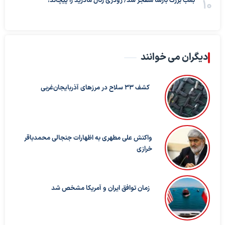
بمب بزرگ بارسا منفجر شد/ رودری رئال مادرید را پیچاند!
دیگران می خوانند
کشف ۳۳ سلاح در مرزهای آذربایجان‌غربی
واکنش علی مطهری به اظهارات جنجالی محمدباقر
خرازی
زمان توافق ایران و آمریکا مشخص شد