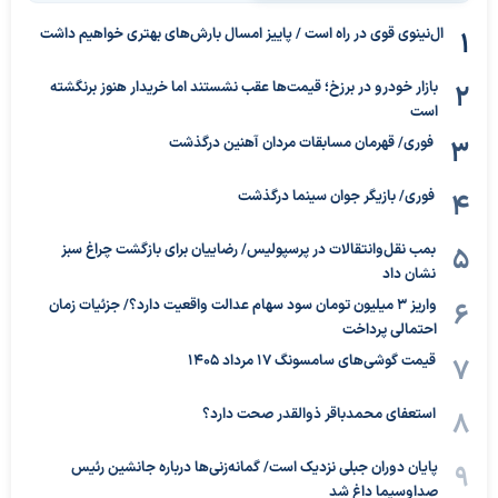
ال‌نینوی قوی در راه است / پاییز امسال بارش‌های بهتری خواهیم داشت
بازار خودرو در برزخ؛ قیمت‌ها عقب نشستند اما خریدار هنوز برنگشته
است
فوری/ قهرمان مسابقات مردان آهنین درگذشت
فوری/ بازیگر جوان سینما درگذشت
بمب نقل‌وانتقالات در پرسپولیس/ رضاییان برای بازگشت چراغ سبز
نشان داد
واریز ۳ میلیون تومان سود سهام عدالت واقعیت دارد؟/ جزئیات زمان
احتمالی پرداخت
قیمت گوشی‌های سامسونگ 17 مرداد 1405
استعفای محمدباقر ذوالقدر صحت دارد؟
پایان دوران جبلی نزدیک است/ گمانه‌زنی‌ها درباره جانشین رئیس
صداوسیما داغ شد