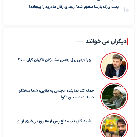
بمب بزرگ بارسا منفجر شد/ رودری رئال مادرید را پیچاند!
دیگران می خوانند
چرا قبض برق بعضی مشترکان ناگهان گران شد؟
حمله تند نماینده مجلس به بقایی: شما سخنگو
هستید نه سخن نگو!
تأیید قتل یک مداح پس از ۱۵ روز بی‌خبری از او