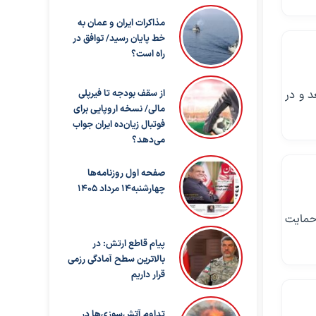
مذاکرات ایران و عمان به
خط پایان رسید/ توافق در
راه است؟
الی که تاریخ تولد آنان از ۱۴۰۰/۰۱/۰۱ به بعد و در
از سقف بودجه تا فیرپلی
مالی/ نسخه اروپایی برای
فوتبال زیان‌ده ایران جواب
می‌دهد؟
صفحه اول روزنامه‌ها
چهارشنبه14 مرداد 1405
 حمایت
پیام قاطع ارتش: در
بالاترین سطح آمادگی رزمی
قرار داریم
تداوم آتش‌سوزی‌ها در