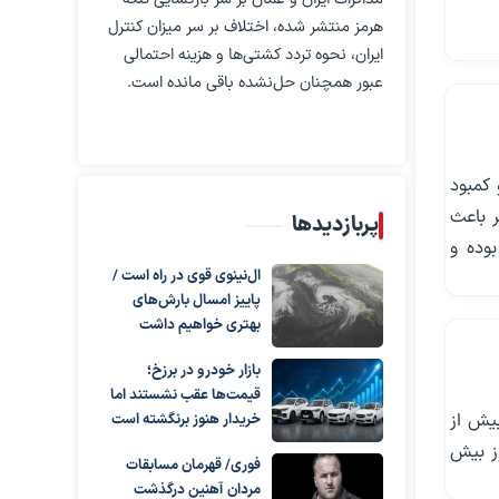
هرمز منتشر شده، اختلاف بر سر میزان کنترل
ایران، نحوه تردد کشتی‌ها و هزینه احتمالی
عبور همچنان حل‌نشده باقی مانده است.
 کمبود
ر باعث
پربازدیدها
وده و
ال‌نینوی قوی در راه است /
پاییز امسال بارش‌های
بهتری خواهیم داشت
بازار خودرو در برزخ؛
قیمت‌ها عقب نشستند اما
ارزش بیش از
خریدار هنوز برنگشته است
وز بیش
فوری/ قهرمان مسابقات
مردان آهنین درگذشت