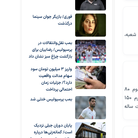
فوری/ بازیگر جوان سینما
درگذشت
 شعبه،
بمب نقل‌وانتقالات در
پرسپولیس/ رضاییان برای
بازگشت چراغ سبز نشان داد
واریز ۳ میلیون تومان سود
سهام عدالت واقعیت
دارد؟/ جزئیات زمان
مبلغ وام فرزندآوری ۱۴۰۳ به‌ازای فرزند اول ۴۰ میلیون تومان (سه ساله)، فرزند دوم ۸۰
احتمالی پرداخت
میلیون تومان (چهار ساله)، فرزند سوم ۱۲۰ میلیون تومان (پنج ساله)، فرزند چهارم ۱۵۰
بمب پرسپولیس خنثی شد
زپزداخت هفت ساله
پایان دوران جبلی نزدیک
است/ گمانه‌زنی‌ها درباره