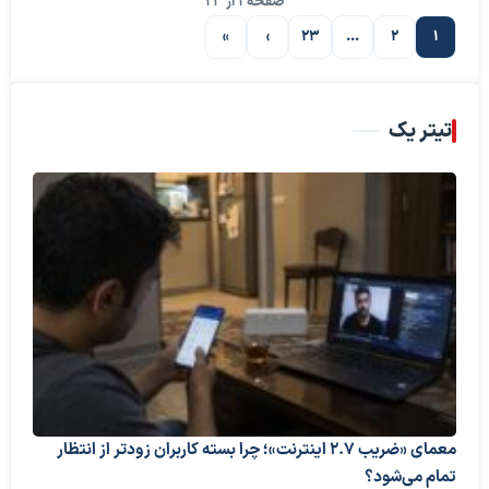
صفحه 1 از 23
»
›
23
…
2
1
صفحه بعدی
تیتر یک
معمای «ضریب ۲.۷ اینترنت»؛ چرا بسته کاربران زودتر از انتظار
تمام می‌شود؟