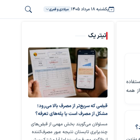
یکشنبه ۱۸ مرداد ۱۴۰۵
میلادی و قمری
تیتر یک
که از سرویس‌های پهن‌باند ثابت (FTTH، VDSL و ADSL) استفاده
ز همه
قبضی که سریع‌تر از مصرف بالا می‌رود؛
مشکل از مصرف است یا پله‌های تعرفه؟
مسئولان می‌گویند بخش مهمی از قبض‌های
؟
چندبرابری تابستان نتیجه عبور مصرف‌کننده
ارانه بنزین
از «الگوی مصرف» است؛ اما آیا مشترک پیش