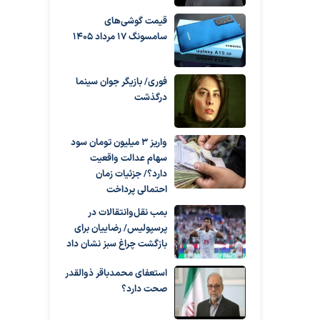
قیمت گوشی‌های
سامسونگ 17 مرداد 1405
فوری/ بازیگر جوان سینما
درگذشت
واریز ۳ میلیون تومان سود
سهام عدالت واقعیت
دارد؟/ جزئیات زمان
احتمالی پرداخت
بمب نقل‌وانتقالات در
پرسپولیس/ رضاییان برای
بازگشت چراغ سبز نشان داد
استعفای محمدباقر ذوالقدر
صحت دارد؟