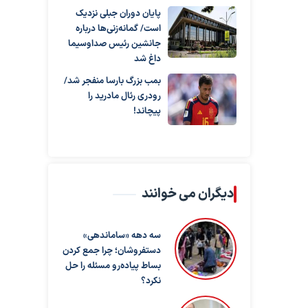
پایان دوران جبلی نزدیک
است/ گمانه‌زنی‌ها درباره
جانشین رئیس صداوسیما
داغ شد
بمب بزرگ بارسا منفجر شد/
رودری رئال مادرید را
پیچاند!
دیگران می خوانند
سه دهه «ساماندهی»
دستفروشان؛ چرا جمع کردن
بساط پیاده‌رو مسئله را حل
نکرد؟