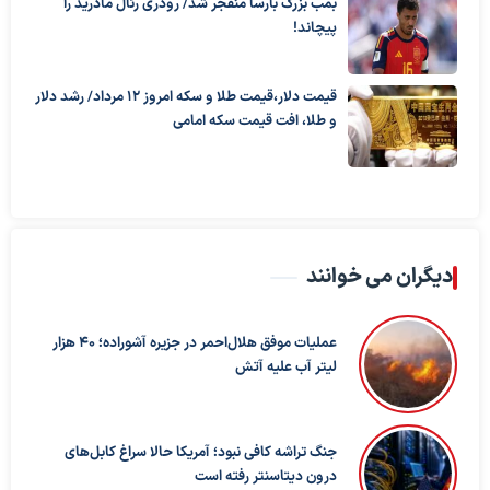
بمب بزرگ بارسا منفجر شد/ رودری رئال مادرید را
پیچاند!
قیمت دلار،قیمت طلا و سکه امروز ۱۲ مرداد/ رشد دلار
و طلا، افت قیمت سکه امامی
دیگران می خوانند
عملیات موفق هلال‌احمر در جزیره آشوراده؛ ۴۰ هزار
لیتر آب علیه آتش
جنگ تراشه کافی نبود؛ آمریکا حالا سراغ کابل‌های
درون دیتاسنتر رفته است