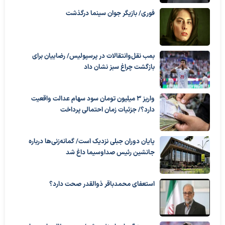
فوری/ بازیگر جوان سینما درگذشت
بمب نقل‌وانتقالات در پرسپولیس/ رضاییان برای
بازگشت چراغ سبز نشان داد
واریز ۳ میلیون تومان سود سهام عدالت واقعیت
دارد؟/ جزئیات زمان احتمالی پرداخت
پایان دوران جبلی نزدیک است/ گمانه‌زنی‌ها درباره
جانشین رئیس صداوسیما داغ شد
استعفای محمدباقر ذوالقدر صحت دارد؟