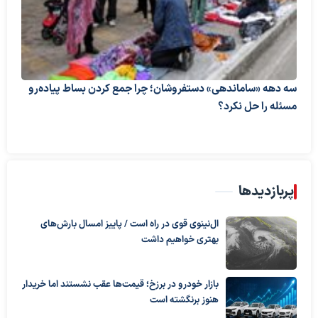
سه دهه «ساماندهی» دستفروشان؛ چرا جمع کردن بساط پیاده‌رو
مسئله را حل نکرد؟
پربازدیدها
ال‌نینوی قوی در راه است / پاییز امسال بارش‌های
بهتری خواهیم داشت
بازار خودرو در برزخ؛ قیمت‌ها عقب نشستند اما خریدار
هنوز برنگشته است