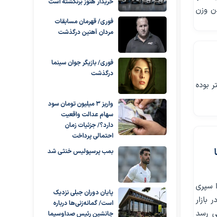
خریدار هنوز برنگشته است
دن وزن
فوری/ قهرمان مسابقات
مردان آهنین درگذشت
فوری/ بازیگر جوان سینما
درگذشت
 بوده
واریز ۳ میلیون تومان سود
سهام عدالت واقعیت
دارد؟/ جزئیات زمان
احتمالی پرداخت
بمب پرسپولیس خنثی شد
ا سپری
پایان دوران جبلی نزدیک
بازار
است/ گمانه‌زنی‌ها درباره
ی رسد
جانشین رئیس صداوسیما