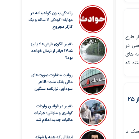
رانندگی بدون گواهینامه در
مهاباد؛ کودکی ۱۱ ساله و یک
کارگر مجروح
ز طرح
تغییر الگوی بارش‌ها؛ پاییز
سی در
۱۴۰۵ فراتر از نرمال خواهد
مه های
بود؟
ند که
روایت متفاوت صورت‌های
مالی بانک ملت؛ ظاهر
سودآور، ترازنامه سنگین
از ۱۵ تیر زدن ماسک الزامی می‌شود/ اضافه شدن اجاره‌بها در تهران بیش از ۲۵
تغییر در قوانین واردات
کولبری و ملوانی؛ جزئیات
مالیات جدید اعلام شد
سک تا
انتقالی که همه را شوکه