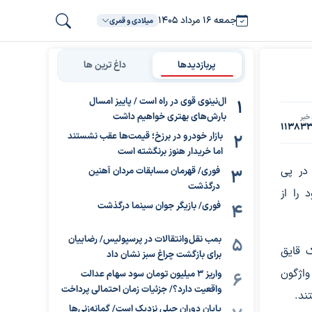
جمعه ۱۶ مرداد ۱۴۰۵
میلادی و قمری
پربازدیدها
داغ ترین ها
ال‌نینوی قوی در راه است / پاییز امسال
بارش‌های بهتری خواهیم داشت
خبر
11383
بازار خودرو در برزخ؛ قیمت‌ها عقب نشستند
اما خریدار هنوز برنگشته است
در پی
فوری/ قهرمان مسابقات مردان آهنین
درگذشت
۱ نفر جان خود را از
فوری/ بازیگر جوان سینما درگذشت
بمب نقل‌وانتقالات در پرسپولیس/ رضاییان
ک قایق
برای بازگشت چراغ سبز نشان داد
واژگون
واریز ۳ میلیون تومان سود سهام عدالت
واقعیت دارد؟/ جزئیات زمان احتمالی پرداخت
ند.
پایان دوران جبلی نزدیک است/ گمانه‌زنی‌ها