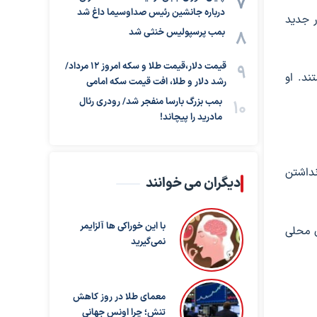
درباره جانشین رئیس صداوسیما داغ شد
 اما آمار جدید
بمب پرسپولیس خنثی شد
قیمت دلار،قیمت طلا و سکه امروز ۱۲ مرداد/
 نفر در قایق حضور داشتند. او
رشد دلار و طلا، افت قیمت سکه امامی
بمب بزرگ بارسا منفجر شد/ رودری رئال
مادرید را پیچاند!
نداشتن
دیگران می خوانند
با این خوراکی ها آلزایمر
ای محلی
نمی‌گیرید
معمای طلا در روز کاهش
تنش؛ چرا اونس جهانی