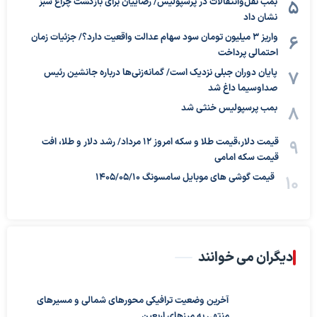
بمب نقل‌وانتقالات در پرسپولیس/ رضاییان برای بازگشت چراغ سبز
نشان داد
واریز ۳ میلیون تومان سود سهام عدالت واقعیت دارد؟/ جزئیات زمان
احتمالی پرداخت
پایان دوران جبلی نزدیک است/ گمانه‌زنی‌ها درباره جانشین رئیس
صداوسیما داغ شد
بمب پرسپولیس خنثی شد
قیمت دلار،قیمت طلا و سکه امروز ۱۲ مرداد/ رشد دلار و طلا، افت
قیمت سکه امامی
قیمت گوشی های موبایل سامسونگ 1405/05/10
دیگران می خوانند
آخرین وضعیت ترافیکی محورهای شمالی و مسیرهای
منتهی به مرزهای اربعین