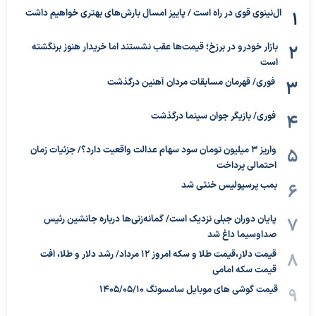
ال‌نینوی قوی در راه است / پاییز امسال بارش‌های بهتری خواهیم داشت
بازار خودرو در برزخ؛ قیمت‌ها عقب نشستند اما خریدار هنوز برنگشته
است
فوری/ قهرمان مسابقات مردان آهنین درگذشت
فوری/ بازیگر جوان سینما درگذشت
واریز ۳ میلیون تومان سود سهام عدالت واقعیت دارد؟/ جزئیات زمان
احتمالی پرداخت
بمب پرسپولیس خنثی شد
پایان دوران جبلی نزدیک است/ گمانه‌زنی‌ها درباره جانشین رئیس
صداوسیما داغ شد
قیمت دلار،قیمت طلا و سکه امروز ۱۲ مرداد/ رشد دلار و طلا، افت
قیمت سکه امامی
قیمت گوشی های موبایل سامسونگ 1405/05/10