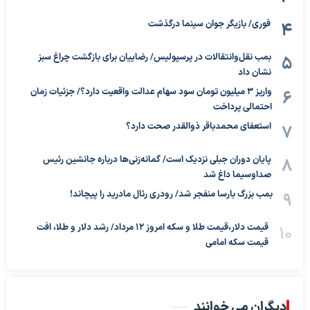
فوری/ بازیگر جوان سینما درگذشت
بمب نقل‌وانتقالات در پرسپولیس/ رضاییان برای بازگشت چراغ سبز
نشان داد
واریز ۳ میلیون تومان سود سهام عدالت واقعیت دارد؟/ جزئیات زمان
احتمالی پرداخت
استعفای محمدباقر ذوالقدر صحت دارد؟
پایان دوران جبلی نزدیک است/ گمانه‌زنی‌ها درباره جانشین رئیس
صداوسیما داغ شد
بمب بزرگ بارسا منفجر شد/ رودری رئال مادرید را پیچاند!
قیمت دلار،قیمت طلا و سکه امروز ۱۲ مرداد/ رشد دلار و طلا، افت
قیمت سکه امامی
دیگران می خوانند