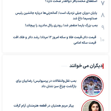
استعفای محمدباقر ذوالقدر صحت دارد؟
پایان دوران جبلی نزدیک است/ گمانه‌زنی‌ها درباره جانشین رئیس
صداوسیما داغ شد
بمب بزرگ بارسا منفجر شد/ رودری رئال مادرید را پیچاند!
قیمت دلار،قیمت طلا و سکه امروز ۱۲ مرداد/ رشد دلار و طلا، افت
قیمت سکه امامی
دیگران می خوانند
بمب نقل‌وانتقالات در پرسپولیس/ رضاییان برای
بازگشت چراغ سبز نشان داد
پیکر مریم همتیان در قطعه هنرمندان آرام گرفت