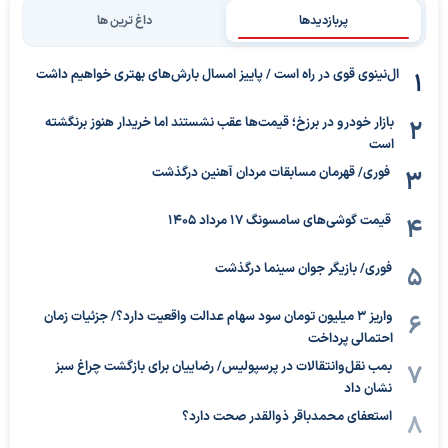
پربازدیدها
داغ ترین ها
ال‌نینوی قوی در راه است / پاییز امسال بارش‌های بهتری خواهیم داشت
بازار خودرو در برزخ؛ قیمت‌ها عقب نشستند اما خریدار هنوز برنگشته
است
فوری/ قهرمان مسابقات مردان آهنین درگذشت
قیمت گوشی‌های سامسونگ 17 مرداد 1405
فوری/ بازیگر جوان سینما درگذشت
واریز ۳ میلیون تومان سود سهام عدالت واقعیت دارد؟/ جزئیات زمان
احتمالی پرداخت
بمب نقل‌وانتقالات در پرسپولیس/ رضاییان برای بازگشت چراغ سبز
نشان داد
استعفای محمدباقر ذوالقدر صحت دارد؟