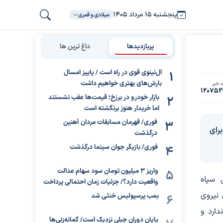
پنجشنبه ۱۵ مرداد ۱۴۰۵
میلادی و قمری
پربازدیدها
داغ ترین ها
ال‌نینوی قوی در راه است / پاییز امسال
بارش‌های بهتری خواهیم داشت
 خبر
120752
بازار خودرو در برزخ؛ قیمت‌ها عقب نشستند
اما خریدار هنوز برنگشته است
فوری/ قهرمان مسابقات مردان آهنین
اه برای
درگذشت
فوری/ بازیگر جوان سینما درگذشت
واریز ۳ میلیون تومان سود سهام عدالت
 سپاه
واقعیت دارد؟/ جزئیات زمان احتمالی پرداخت
 نیروی
بمب پرسپولیس خنثی شد
ارد و
پایان دوران جبلی نزدیک است/ گمانه‌زنی‌ها