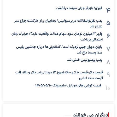
فوری/ بازیگر جوان سینما درگذشت
بمب نقل‌وانتقالات در پرسپولیس/ رضاییان برای بازگشت چراغ سبز
نشان داد
واریز ۳ میلیون تومان سود سهام عدالت واقعیت دارد؟/ جزئیات زمان
احتمالی پرداخت
پایان دوران جبلی نزدیک است/ گمانه‌زنی‌ها درباره جانشین رئیس
صداوسیما داغ شد
بمب پرسپولیس خنثی شد
قیمت دلار،قیمت طلا و سکه امروز ۱۲ مرداد/ رشد دلار و طلا، افت
قیمت سکه امامی
قیمت گوشی های موبایل سامسونگ 1405/05/10
دیگران می خوانند