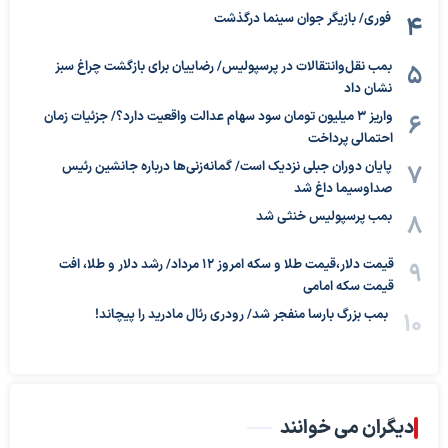
فوری/ بازیگر جوان سینما درگذشت
بمب نقل‌وانتقالات در پرسپولیس/ رضاییان برای بازگشت چراغ سبز
نشان داد
واریز ۳ میلیون تومان سود سهام عدالت واقعیت دارد؟/ جزئیات زمان
احتمالی پرداخت
پایان دوران جبلی نزدیک است/ گمانه‌زنی‌ها درباره جانشین رئیس
صداوسیما داغ شد
بمب پرسپولیس خنثی شد
قیمت دلار،قیمت طلا و سکه امروز ۱۲ مرداد/ رشد دلار و طلا، افت
قیمت سکه امامی
بمب بزرگ بارسا منفجر شد/ رودری رئال مادرید را پیچاند!
دیگران می خوانند