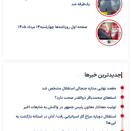
یک‌طرفه شد
صفحه اول روزنامه‌ها چهارشنبه14 مرداد 1405
جدیدترین خبرها
مقصد نهایی ستاره جنجالی استقلال مشخص شد
استعفای محمدباقر ذوالقدر صحت دارد؟
توئیت معنادار معاون رئیس جمهور در واکنش به شایعات اخیر
استقلال دوباره سراغ گلر اسپانیایی رفت/ آدان در آستانه بازگشت به
آبی‌ها!