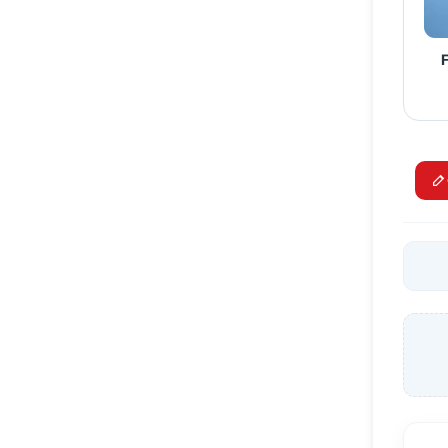
 F-35