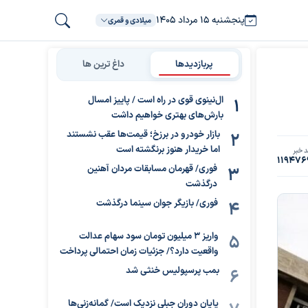
پنجشنبه ۱۵ مرداد ۱۴۰۵
میلادی و قمری
پربازدیدها
داغ ترین ها
ال‌نینوی قوی در راه است / پاییز امسال
بارش‌های بهتری خواهیم داشت
بازار خودرو در برزخ؛ قیمت‌ها عقب نشستند
اما خریدار هنوز برنگشته است
 خبر
119476
فوری/ قهرمان مسابقات مردان آهنین
درگذشت
فوری/ بازیگر جوان سینما درگذشت
واریز ۳ میلیون تومان سود سهام عدالت
واقعیت دارد؟/ جزئیات زمان احتمالی پرداخت
بمب پرسپولیس خنثی شد
پایان دوران جبلی نزدیک است/ گمانه‌زنی‌ها