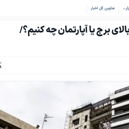
زار
عناوین کل اخبار
لای برج یا آپارتمان چه کنیم؟/
کد
9