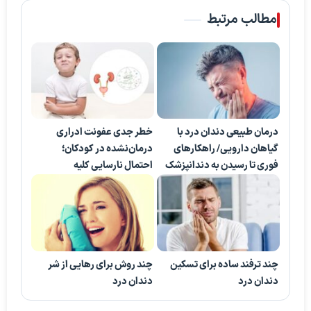
مطالب مرتبط
درمان طبیعی دندان درد با
خطر جدی عفونت ادراری
گیاهان دارویی/ راهکارهای
درمان‌نشده در کودکان؛
فوری تا رسیدن به دندانپزشک
احتمال نارسایی کلیه
چند ترفند ساده برای تسکین
چند روش برای رهایی از شر
دندان درد
دندان درد