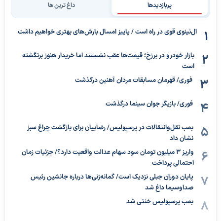
پربازدیدها
داغ ترین ها
ال‌نینوی قوی در راه است / پاییز امسال بارش‌های بهتری خواهیم داشت
بازار خودرو در برزخ؛ قیمت‌ها عقب نشستند اما خریدار هنوز برنگشته
است
فوری/ قهرمان مسابقات مردان آهنین درگذشت
فوری/ بازیگر جوان سینما درگذشت
بمب نقل‌وانتقالات در پرسپولیس/ رضاییان برای بازگشت چراغ سبز
نشان داد
واریز ۳ میلیون تومان سود سهام عدالت واقعیت دارد؟/ جزئیات زمان
احتمالی پرداخت
پایان دوران جبلی نزدیک است/ گمانه‌زنی‌ها درباره جانشین رئیس
صداوسیما داغ شد
بمب پرسپولیس خنثی شد