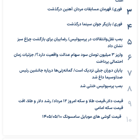
است
فوری/ قهرمان مسابقات مردان آهنین درگذشت
فوری/ بازیگر جوان سینما درگذشت
بمب نقل‌وانتقالات در پرسپولیس/ رضاییان برای بازگشت چراغ سبز
نشان داد
واریز ۳ میلیون تومان سود سهام عدالت واقعیت دارد؟/ جزئیات زمان
احتمالی پرداخت
پایان دوران جبلی نزدیک است/ گمانه‌زنی‌ها درباره جانشین رئیس
صداوسیما داغ شد
بمب پرسپولیس خنثی شد
قیمت دلار،قیمت طلا و سکه امروز ۱۲ مرداد/ رشد دلار و طلا، افت
قیمت سکه امامی
قیمت گوشی های موبایل سامسونگ 1405/05/10