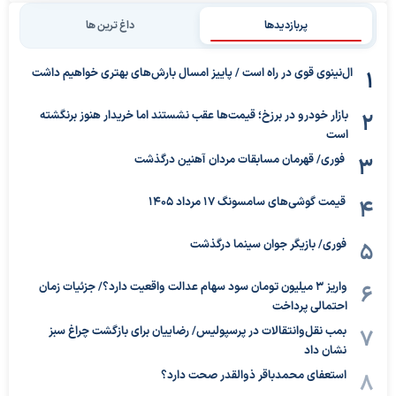
پربازدیدها
داغ ترین ها
ال‌نینوی قوی در راه است / پاییز امسال بارش‌های بهتری خواهیم داشت
بازار خودرو در برزخ؛ قیمت‌ها عقب نشستند اما خریدار هنوز برنگشته
است
فوری/ قهرمان مسابقات مردان آهنین درگذشت
قیمت گوشی‌های سامسونگ 17 مرداد 1405
فوری/ بازیگر جوان سینما درگذشت
واریز ۳ میلیون تومان سود سهام عدالت واقعیت دارد؟/ جزئیات زمان
احتمالی پرداخت
بمب نقل‌وانتقالات در پرسپولیس/ رضاییان برای بازگشت چراغ سبز
نشان داد
استعفای محمدباقر ذوالقدر صحت دارد؟