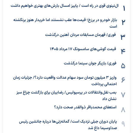
ال‌نینوی قوی در راه است / پاییز امسال بارش‌های بهتری خواهیم داشت
بازار خودرو در برزخ؛ قیمت‌ها عقب نشستند اما خریدار هنوز برنگشته
است
فوری/ قهرمان مسابقات مردان آهنین درگذشت
قیمت گوشی‌های سامسونگ 17 مرداد 1405
فوری/ بازیگر جوان سینما درگذشت
واریز ۳ میلیون تومان سود سهام عدالت واقعیت دارد؟/ جزئیات زمان
احتمالی پرداخت
بمب نقل‌وانتقالات در پرسپولیس/ رضاییان برای بازگشت چراغ سبز
نشان داد
استعفای محمدباقر ذوالقدر صحت دارد؟
پایان دوران جبلی نزدیک است/ گمانه‌زنی‌ها درباره جانشین رئیس
صداوسیما داغ شد