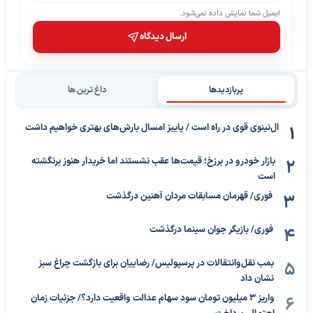
ایمیل شما نمایش داده نمی‌شود.
ارسال دیدگاه
پربازدیدها
داغ ترین ها
ال‌نینوی قوی در راه است / پاییز امسال بارش‌های بهتری خواهیم داشت
بازار خودرو در برزخ؛ قیمت‌ها عقب نشستند اما خریدار هنوز برنگشته
است
فوری/ قهرمان مسابقات مردان آهنین درگذشت
فوری/ بازیگر جوان سینما درگذشت
بمب نقل‌وانتقالات در پرسپولیس/ رضاییان برای بازگشت چراغ سبز
نشان داد
واریز ۳ میلیون تومان سود سهام عدالت واقعیت دارد؟/ جزئیات زمان