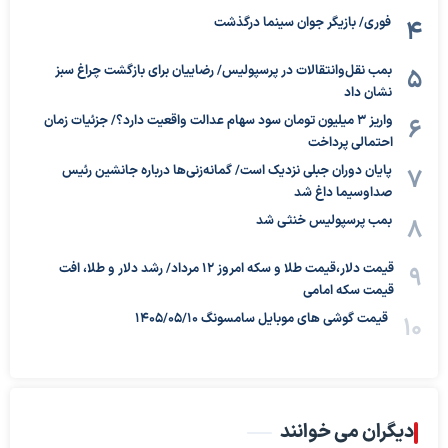
فوری/ بازیگر جوان سینما درگذشت
بمب نقل‌وانتقالات در پرسپولیس/ رضاییان برای بازگشت چراغ سبز
نشان داد
واریز ۳ میلیون تومان سود سهام عدالت واقعیت دارد؟/ جزئیات زمان
احتمالی پرداخت
پایان دوران جبلی نزدیک است/ گمانه‌زنی‌ها درباره جانشین رئیس
صداوسیما داغ شد
بمب پرسپولیس خنثی شد
قیمت دلار،قیمت طلا و سکه امروز ۱۲ مرداد/ رشد دلار و طلا، افت
قیمت سکه امامی
قیمت گوشی های موبایل سامسونگ 1405/05/10
دیگران می خوانند