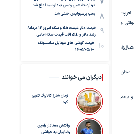
درباره جانشین رئیس صداوسیما داغ شد
 افزود:
بمب پرسپولیس خنثی شد
لتی و
قیمت دلار،قیمت طلا و سکه امروز ۱۲ مرداد/
رشد دلار و طلا، افت قیمت سکه امامی
قیمت گوشی های موبایل سامسونگ
ال‌زا،
1405/05/10
استان
دیگران می خوانند
زمان شارژ کالابرگ تغییر
و برهم
کرد
واکنش معنادار رامین
رضاییان به حواشی