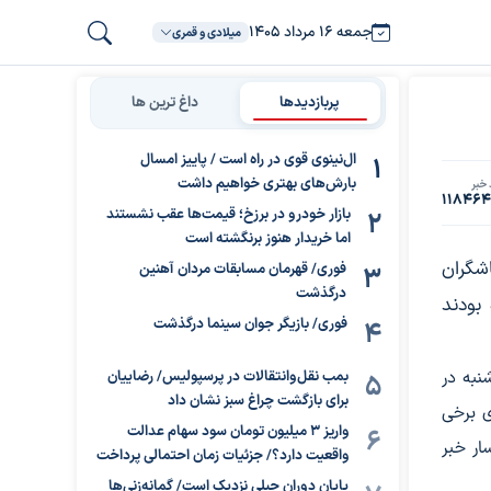
جمعه ۱۶ مرداد ۱۴۰۵
میلادی و قمری
پربازدیدها
داغ ترین ها
ال‌نینوی قوی در راه است / پاییز امسال
بارش‌های بهتری خواهیم داشت
خبر
11846
بازار خودرو در برزخ؛ قیمت‌ها عقب نشستند
اما خریدار هنوز برنگشته است
شگران
فوری/ قهرمان مسابقات مردان آهنین
درگذشت
بودند
فوری/ بازیگر جوان سینما درگذشت
به در
بمب نقل‌وانتقالات در پرسپولیس/ رضاییان
برای بازگشت چراغ سبز نشان داد
ی برخی
واریز ۳ میلیون تومان سود سهام عدالت
ار خبر
واقعیت دارد؟/ جزئیات زمان احتمالی پرداخت
پایان دوران جبلی نزدیک است/ گمانه‌زنی‌ها