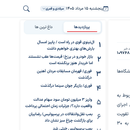
پنجشنبه ۱۵ مرداد ۱۴۰۵
میلادی و قمری
پربازدیدها
داغ ترین ها
ال‌نینوی قوی در راه است / پاییز امسال
بارش‌های بهتری خواهیم داشت
 خبر
109768
بازار خودرو در برزخ؛ قیمت‌ها عقب نشستند
اما خریدار هنوز برنگشته است
اه‌ها
فوری/ قهرمان مسابقات مردان آهنین
درگذشت
فوری/ بازیگر جوان سینما درگذشت
 بخش مربوط به
واریز ۳ میلیون تومان سود سهام عدالت
 اجرای
واقعیت دارد؟/ جزئیات زمان احتمالی پرداخت
 تقویت
بمب نقل‌وانتقالات در پرسپولیس/ رضاییان
برای بازگشت چراغ سبز نشان داد
توان آنها، تغییراتی در نحوه بازنشستگی بیمه‌پردازان نسبت به ۳۰
بمب پرسپولیس خنثی شد