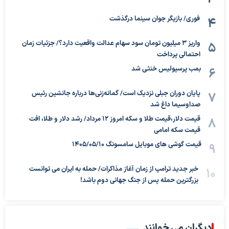
فوری/ بازیگر جوان سینما درگذشت
واریز ۳ میلیون تومان سود سهام عدالت واقعیت دارد؟/ جزئیات زمان
احتمالی پرداخت
بمب پرسپولیس خنثی شد
پایان دوران جبلی نزدیک است/ گمانه‌زنی‌ها درباره جانشین رئیس
صداوسیما داغ شد
قیمت دلار،قیمت طلا و سکه امروز ۱۲ مرداد/ رشد دلار و طلا، افت
قیمت سکه امامی
قیمت گوشی های موبایل سامسونگ 1405/05/10
خبر جدید ترامپ از زمان آغاز مذاکرات/ حمله به ایران می توانست
بزرگترین حمله پس از جنگ جهانی دوم باشد!
دیگران می خوانند