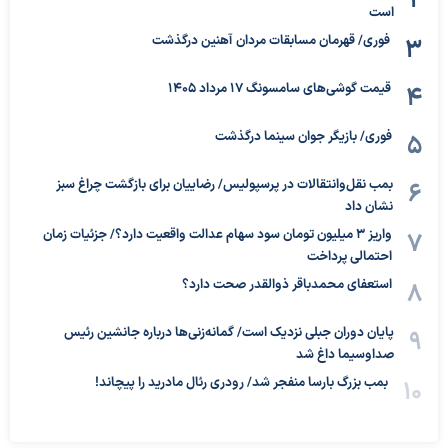
است
فوری/ قهرمان مسابقات مردان آهنین درگذشت
قیمت گوشی‌های سامسونگ 17 مرداد 1405
فوری/ بازیگر جوان سینما درگذشت
بمب نقل‌وانتقالات در پرسپولیس/ رضاییان برای بازگشت چراغ سبز
نشان داد
واریز ۳ میلیون تومان سود سهام عدالت واقعیت دارد؟/ جزئیات زمان
احتمالی پرداخت
استعفای محمدباقر ذوالقدر صحت دارد؟
پایان دوران جبلی نزدیک است/ گمانه‌زنی‌ها درباره جانشین رئیس
صداوسیما داغ شد
بمب بزرگ بارسا منفجر شد/ رودری رئال مادرید را پیچاند!