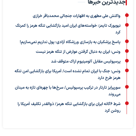
جدیدترین خبرها
واکنش علی مطهری به اظهارات جنجالی محمدباقر خرازی
نیویورک تایمز: خواسته‌های ایران امید بازگشایی تنگه هرمز را کمرنگ
کرد
پاسخ پزشکیان به بازسازی ورزشگاه آزادی: پول نداریم نمی‌سازیم!
ونس: ایران به دنبال گرفتن عوارض از تنگه هرمز نیست
پرسپولیس مقابل آلومینیوم اراک متوقف شد
ونس: جنگ با ایران تمام نشده است/ آمریکا برای بازگشایی امن تنگه
هرمز طرح دارد
سورپرایز تارتار در ترکیب پرسپولیس/ سرخ‌ها با چهره‌ای تازه به میدان
می‌روند
شرط ۶گانه ایران برای بازگشایی تنگه هرمز/ ذوالقدر تکلیف آمریکا را
روشن کرد