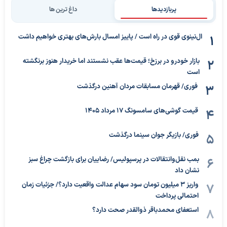
پربازدیدها
داغ ترین ها
ال‌نینوی قوی در راه است / پاییز امسال بارش‌های بهتری خواهیم داشت
بازار خودرو در برزخ؛ قیمت‌ها عقب نشستند اما خریدار هنوز برنگشته
است
فوری/ قهرمان مسابقات مردان آهنین درگذشت
قیمت گوشی‌های سامسونگ 17 مرداد 1405
فوری/ بازیگر جوان سینما درگذشت
بمب نقل‌وانتقالات در پرسپولیس/ رضاییان برای بازگشت چراغ سبز
نشان داد
واریز ۳ میلیون تومان سود سهام عدالت واقعیت دارد؟/ جزئیات زمان
احتمالی پرداخت
استعفای محمدباقر ذوالقدر صحت دارد؟