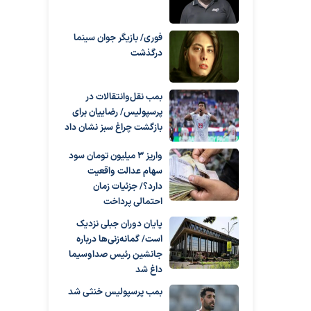
فوری/ بازیگر جوان سینما
درگذشت
بمب نقل‌وانتقالات در
پرسپولیس/ رضاییان برای
بازگشت چراغ سبز نشان داد
واریز ۳ میلیون تومان سود
سهام عدالت واقعیت
دارد؟/ جزئیات زمان
احتمالی پرداخت
پایان دوران جبلی نزدیک
است/ گمانه‌زنی‌ها درباره
جانشین رئیس صداوسیما
داغ شد
بمب پرسپولیس خنثی شد