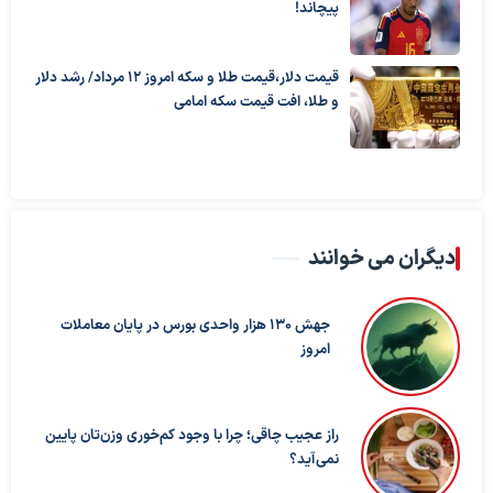
پیچاند!
قیمت دلار،قیمت طلا و سکه امروز ۱۲ مرداد/ رشد دلار
و طلا، افت قیمت سکه امامی
دیگران می خوانند
جهش 130 هزار واحدی بورس در پایان معاملات
امروز
راز عجیب چاقی؛ چرا با وجود کم‌خوری وزن‌تان پایین
نمی‌آید؟