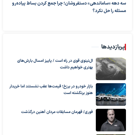
سه دهه «ساماندهی» دستفروشان؛ چرا جمع کردن بساط پیاده‌رو
مسئله را حل نکرد؟
پربازدیدها
ال‌نینوی قوی در راه است / پاییز امسال بارش‌های
بهتری خواهیم داشت
بازار خودرو در برزخ؛ قیمت‌ها عقب نشستند اما خریدار
هنوز برنگشته است
فوری/ قهرمان مسابقات مردان آهنین درگذشت