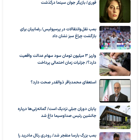
فوری/ بازیگر جوان سینما درگذشت
بمب نقل‌وانتقالات در پرسپولیس/ رضاییان برای
بازگشت چراغ سبز نشان داد
واریز ۳ میلیون تومان سود سهام عدالت واقعیت
دارد؟/ جزئیات زمان احتمالی پرداخت
استعفای محمدباقر ذوالقدر صحت دارد؟
پایان دوران جبلی نزدیک است/ گمانه‌زنی‌ها درباره
جانشین رئیس صداوسیما داغ شد
بمب بزرگ بارسا منفجر شد/ رودری رئال مادرید را