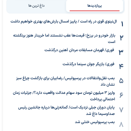
پربازدیدها
داغ ترین ها
ال‌نینوی قوی در راه است / پاییز امسال بارش‌های بهتری خواهیم داشت
بازار خودرو در برزخ؛ قیمت‌ها عقب نشستند اما خریدار هنوز برنگشته
است
فوری/ قهرمان مسابقات مردان آهنین درگذشت
فوری/ بازیگر جوان سینما درگذشت
بمب نقل‌وانتقالات در پرسپولیس/ رضاییان برای بازگشت چراغ سبز
نشان داد
واریز ۳ میلیون تومان سود سهام عدالت واقعیت دارد؟/ جزئیات زمان
احتمالی پرداخت
پایان دوران جبلی نزدیک است/ گمانه‌زنی‌ها درباره جانشین رئیس
صداوسیما داغ شد
بمب پرسپولیس خنثی شد