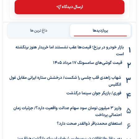
ارسال دیدگاه
پربازدیدها
داغ ترین ها
بازار خودرو در برزخ؛ قیمت‌ها عقب نشستند اما خریدار هنوز برنگشته
است
قیمت گوشی‌های سامسونگ 17 مرداد 1405
شهاب زاهدی قلب چلسی را شکست/ درخشش ستاره ایرانی مقابل غول
انگلیس
فوری/ بازیگر جوان سینما درگذشت
واریز ۳ میلیون تومان سود سهام عدالت واقعیت دارد؟/ جزئیات زمان
احتمالی پرداخت
استعفای محمدباقر ذوالقدر صحت دارد؟
بمب نقل‌وانتقالات در پرسپولیس/ رضاییان برای بازگشت چراغ سبز