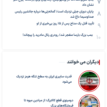
نشان داد
پایان دوران جبلی نزدیک است/ گمانه‌زنی‌ها درباره جانشین رئیس
صداوسیما داغ شد
تأیید قتل یک مداح پس از ۱۵ روز بی‌خبری از او
بمب بزرگ بارسا منفجر شد/ رودری رئال مادرید را پیچاند!
دیگران می خوانند
قدرت سایبری ایران به سطح تنگه هرمز نزدیک
می‌شود
دومینوی قطع کالابرگ؛ از میادین میوه تا
فروشگاه‌های بزرگ