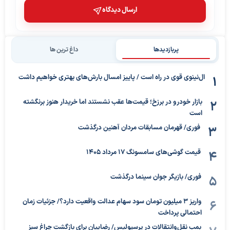
ارسال دیدگاه
پربازدیدها
داغ ترین ها
ال‌نینوی قوی در راه است / پاییز امسال بارش‌های بهتری خواهیم داشت
بازار خودرو در برزخ؛ قیمت‌ها عقب نشستند اما خریدار هنوز برنگشته
است
فوری/ قهرمان مسابقات مردان آهنین درگذشت
قیمت گوشی‌های سامسونگ 17 مرداد 1405
فوری/ بازیگر جوان سینما درگذشت
واریز ۳ میلیون تومان سود سهام عدالت واقعیت دارد؟/ جزئیات زمان
احتمالی پرداخت
بمب نقل‌وانتقالات در پرسپولیس/ رضاییان برای بازگشت چراغ سبز