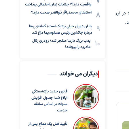
واقعیت دارد؟/ جزئیات زمان احتمالی پرداخت
استعفای محمدباقر ذوالقدر صحت دارد؟
 در آن
.
پایان دوران جبلی نزدیک است/ گمانه‌زنی‌ها
درباره جانشین رئیس صداوسیما داغ شد
بمب بزرگ بارسا منفجر شد/ رودری رئال
مادرید را پیچاند!
دیگران می خوانند
قانون جدید بازنشستگی
ابلاغ شد؛ جدول افزایش
سنوات بر اساس سابقه
خدمت
تأیید قتل یک مداح پس از