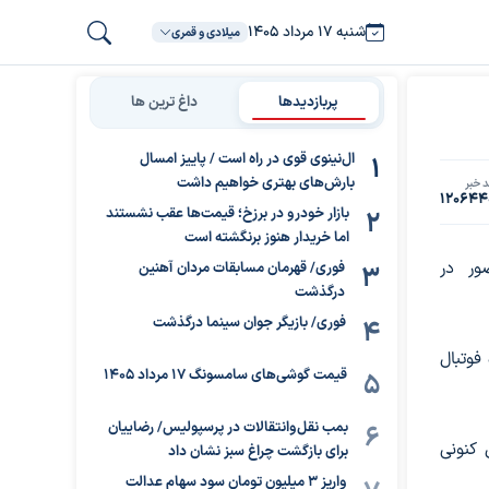
شنبه ۱۷ مرداد ۱۴۰۵
میلادی و قمری
پربازدیدها
داغ ترین ها
ال‌نینوی قوی در راه است / پاییز امسال
بارش‌های بهتری خواهیم داشت
 خبر
120644
بازار خودرو در برزخ؛ قیمت‌ها عقب نشستند
اما خریدار هنوز برنگشته است
رای حضور در
فوری/ قهرمان مسابقات مردان آهنین
درگذشت
فوری/ بازیگر جوان سینما درگذشت
اکتور و سپاهان ۳ نماینده فوتبال
قیمت گوشی‌های سامسونگ 17 مرداد 1405
بمب نقل‌وانتقالات در پرسپولیس/ رضاییان
 کنونی
برای بازگشت چراغ سبز نشان داد
واریز ۳ میلیون تومان سود سهام عدالت