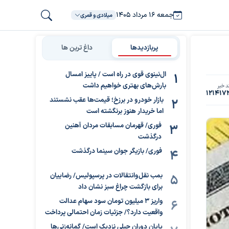
جمعه ۱۶ مرداد ۱۴۰۵
میلادی و قمری
پربازدیدها
داغ ترین ها
ال‌نینوی قوی در راه است / پاییز امسال
بارش‌های بهتری خواهیم داشت
د خبر
121417
بازار خودرو در برزخ؛ قیمت‌ها عقب نشستند
اما خریدار هنوز برنگشته است
فوری/ قهرمان مسابقات مردان آهنین
درگذشت
فوری/ بازیگر جوان سینما درگذشت
بمب نقل‌وانتقالات در پرسپولیس/ رضاییان
برای بازگشت چراغ سبز نشان داد
واریز ۳ میلیون تومان سود سهام عدالت
واقعیت دارد؟/ جزئیات زمان احتمالی پرداخت
پایان دوران جبلی نزدیک است/ گمانه‌زنی‌ها