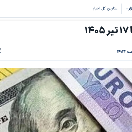
زار
عناوین کل اخبار
۱
ک
3