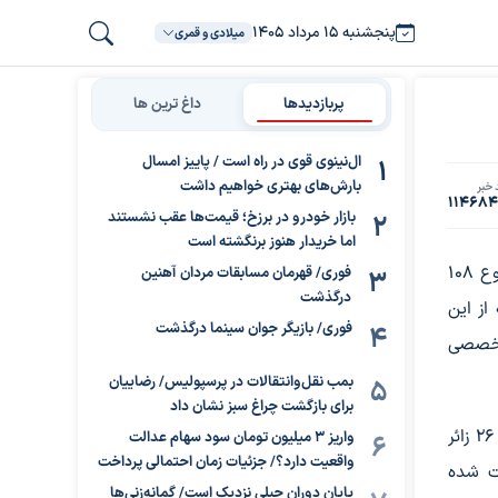
پنجشنبه ۱۵ مرداد ۱۴۰۵
میلادی و قمری
پربازدیدها
داغ ترین ها
ال‌نینوی قوی در راه است / پاییز امسال
بارش‌های بهتری خواهیم داشت
 خبر
11468
بازار خودرو در برزخ؛ قیمت‌ها عقب نشستند
اما خریدار هنوز برنگشته است
از ابتدای عملیات حج تا روز یکشنبه(۱۱ خرداد ۱۴۰۴)، در مجموع ۱۰۸
فوری/ قهرمان مسابقات مردان آهنین
درگذشت
ه است که از این
فوری/ بازیگر جوان سینما درگذشت
 ویزیت نیز، تخصصی
بمب نقل‌وانتقالات در پرسپولیس/ رضاییان
برای بازگشت چراغ سبز نشان داد
مدیر مرکز پزشکی حج و زیارت هلال احمر گفت: در حال حاضر ۲۶ زائر
واریز ۳ میلیون تومان سود سهام عدالت
واقعیت دارد؟/ جزئیات زمان احتمالی پرداخت
وت شده
پایان دوران جبلی نزدیک است/ گمانه‌زنی‌ها