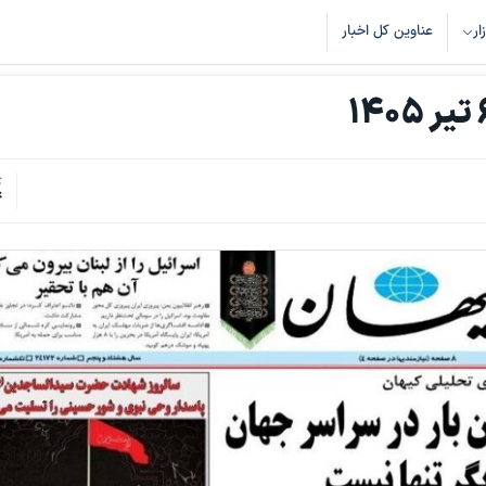
زار
عناوین کل اخبار
ک
4