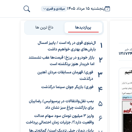
پنجشنبه ۱۵ مرداد ۱۴۰۵
میلادی و قمری
پربازدیدها
داغ ترین ها
ال‌نینوی قوی در راه است / پاییز امسال
بارش‌های بهتری خواهیم داشت
د خبر
121172
بازار خودرو در برزخ؛ قیمت‌ها عقب نشستند
اما خریدار هنوز برنگشته است
فوری/ قهرمان مسابقات مردان آهنین
درگذشت
فوری/ بازیگر جوان سینما درگذشت
بمب نقل‌وانتقالات در پرسپولیس/ رضاییان
برای بازگشت چراغ سبز نشان داد
واریز ۳ میلیون تومان سود سهام عدالت
واقعیت دارد؟/ جزئیات زمان احتمالی پرداخت
پایان دوران جبلی نزدیک است/ گمانه‌زنی‌ها